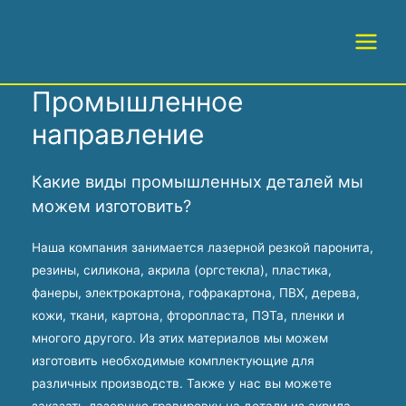
Перейти
×
×
к
Main
содержимому
Menu
Промышленное
направление
Какие виды промышленных деталей мы
можем изготовить?
Наша компания занимается лазерной резкой паронита,
резины, силикона, акрила (оргстекла), пластика,
фанеры, электрокартона, гофракартона, ПВХ, дерева,
кожи, ткани, картона, фторопласта, ПЭТа, пленки и
многого другого. Из этих материалов мы можем
изготовить необходимые комплектующие для
различных производств. Также у нас вы можете
заказать лазерную гравировку на детали из акрила,